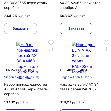
AX 30 A2665 нерж.сталь-
AX 30 A2665 нерж.сталь-
серебро
серебро A
244,25
508,67
руб. / шт
руб. / шт
Заказать
Заказать
TMZV4030-040050
TKEL4032-0E4051
Siegenia Titan AF (гр.53)
Siegenia Titan AF (гр.53)
Набор принадлежностей
Накладка EL V-V AX 34
AX 30 A4460 нерж.сталь-
левая серая RAL7037
серебро
517,32
318,27
руб. / шт
руб. / шт