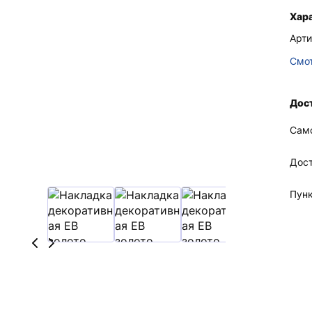
Хар
Арти
Смот
Дост
Сам
Дос
Пун