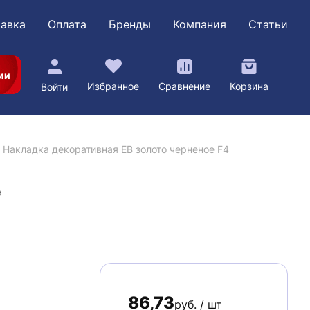
авка
Оплата
Бренды
Компания
Статьи
ии
Избранное
Сравнение
Корзина
Войти
Накладка декоративная EB золото черненое F4
е
86,73
руб. / шт