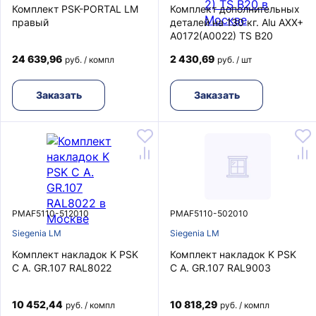
Комплект PSK-PORTAL LM
Комплект дополнительных
правый
деталей на 130 кг. Alu AXX+
A0172(A0022) TS B20
24 639,96
2 430,69
руб. / компл
руб. / шт
Заказать
Заказать
PMAF5110-512010
PMAF5110-502010
Siegenia LM
Siegenia LM
Комплект накладок K PSK
Комплект накладок K PSK
C A. GR.107 RAL8022
C A. GR.107 RAL9003
10 452,44
10 818,29
руб. / компл
руб. / компл