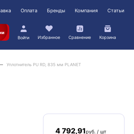
авка
Оплата
Бренды
Компания
Статьи
ии
Избранное
Сравнение
Корзина
Войти
Уплотнитель PU RD, 835 мм PLANET
4 792,91
руб. / шт