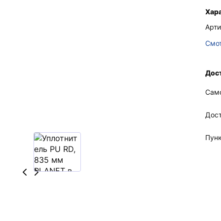
Хар
Арти
Смот
Дост
Сам
Дос
Пун