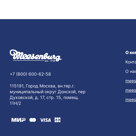
О ко
Конт
О на
+7 (800) 600-62-58
mees
115191, Город Москва, вн.тер.г.
mees
муниципальный округ Донской, пер
Духовской, д. 17, стр. 15, помещ.
mees
11Н/2