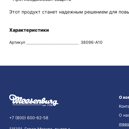
Этот продукт станет надежным решением для пов
Характеристики
Артикул
38096-A10
О ко
Конт
О на
+7 (800) 600-62-58
mees
115191, Город Москва, вн.тер.г.