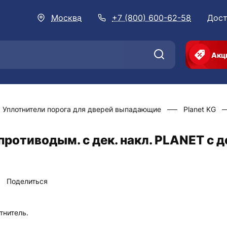
Москва
+7 (800) 600-62-58
Дост
Акц
Уплотнители порога для дверей выпадающие
Planet KG
ротиводым. с дек. накл. PLANET с д
Поделиться
тнитель.