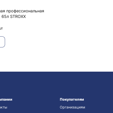
ая профессиональная
 65л STROXX
шт
мпании
Покупателям
акты
Организациям