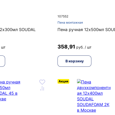
107552
Пена монтажная
12х300мл SOUDAL
Пена ручная 12х500мл SOU
358,91
/ шт
руб. / шт
В корзину
Акция