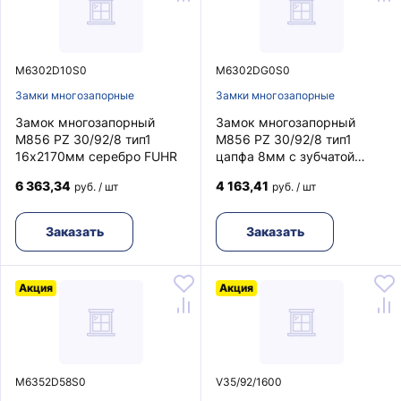
M6302D10S0
M6302DG0S0
Замки многозапорные
Замки многозапорные
Замок многозапорный
Замок многозапорный
M856 PZ 30/92/8 тип1
M856 PZ 30/92/8 тип1
16х2170мм серебро FUHR
цапфа 8мм с зубчатой
передачей F16 FUHR
6 363,34
4 163,41
руб. / шт
руб. / шт
Заказать
Заказать
Акция
Акция
M6352D58S0
V35/92/1600