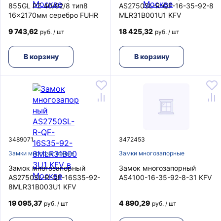
855GL PZ 40/92/8 тип8
AS2750SL-R-QF-16-35-92-8
16x2170мм серебро FUHR
MLR31B001U1 KFV
9 743,62
18 425,32
руб. / шт
руб. / шт
В корзину
В корзину
3489071
3472453
Замки многозапорные
Замки многозапорные
Замок многозапорный
Замок многозапорный
AS2750SL-R-QF-16S35-92-
AS4100-16-35-92-8-31 KFV
8MLR31B003U1 KFV
19 095,37
4 890,29
руб. / шт
руб. / шт