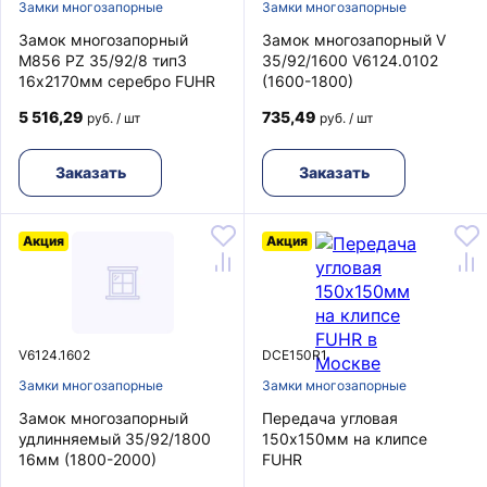
Замки многозапорные
Замки многозапорные
Замок многозапорный
Замок многозапорный V
M856 PZ 35/92/8 тип3
35/92/1600 V6124.0102
16х2170мм серебро FUHR
(1600-1800)
5 516,29
735,49
руб. / шт
руб. / шт
Заказать
Заказать
Акция
Акция
V6124.1602
DCE150R1
Замки многозапорные
Замки многозапорные
Замок многозапорный
Передача угловая
удлинняемый 35/92/1800
150х150мм на клипсе
16мм (1800-2000)
FUHR