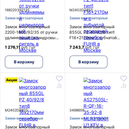
168220392135
M2402DG8SS
Замки многозапорные
Замки многозапорные
Замок многозапорный
Замок многозапорный
2200-1600/92/35 от ручки
855GL PZ 40/92/8 тип1
удлиняемый цилиндровый
F16x2170мм с зубчатой
защелка, ригель
передачей серебро FUHR
1 276,11
7 243,7
руб. / шт
руб. / шт
В корзину
В корзину
Акция
M2402D88SS
3468659
Замки многозапорные
Замки многозапорные
Замок многозапорный
Замок многозапорный