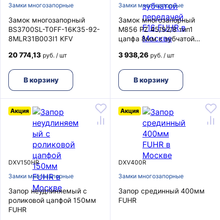
Замки многозапорные
Замки многозапорные
Замок многозапорный
Замок многозапорный
BS3700SL-T0FF-16K35-92-
M856 PZ 45/92/8 тип1
8MLR31B003I1 KFV
цапфа 8мм с зубчатой
передачей F16 FUHR
20 774,13
3 938,26
руб. / шт
руб. / шт
В корзину
В корзину
Акция
Акция
DXV150HR
DXV400R
Замки многозапорные
Замки многозапорные
Запор неудлиняемый с
Запор срединный 400мм
роликовой цапфой 150мм
FUHR
FUHR