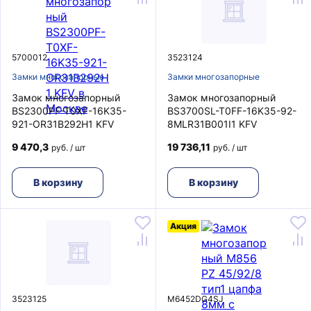
5700012
3523124
Замки многозапорные
Замки многозапорные
Замок многозапорный
Замок многозапорный
BS2300PF-T0XF-16K35-
BS3700SL-T0FF-16K35-92-
921-OR31B292H1 KFV
8MLR31B001I1 KFV
9 470,3
19 736,11
руб. / шт
руб. / шт
В корзину
В корзину
Акция
3523125
M6452DG4SJ