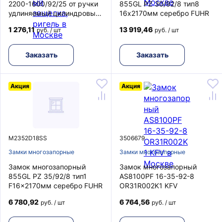
2200-1600/92/25 от ручки
855GL PZ 30/92/8 тип8
удлиняемый цилиндровый
16х2170мм серебро FUHR
защелка, ригель
1 276,11
13 919,46
руб. / шт
руб. / шт
Заказать
Заказать
Акция
Акция
M2352D18SS
3506679
Замки многозапорные
Замки многозапорные
Замок многозапорный
Замок многозапорный
855GL PZ 35/92/8 тип1
AS8100PF 16-35-92-8
F16x2170мм серебро FUHR
OR31R002K1 KFV
6 780,92
6 764,56
руб. / шт
руб. / шт