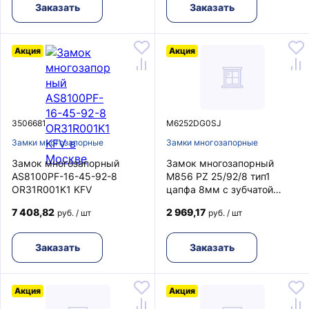
Заказать
Заказать
Акция
Акция
3506681
M6252DG0SJ
Замки многозапорные
Замки многозапорные
Замок многозапорный
Замок многозапорный
AS8100PF-16-45-92-8
M856 PZ 25/92/8 тип1
OR31R001K1 KFV
цапфа 8мм с зубчатой
передачей F16 FUHR
7 408,82
2 969,17
руб. / шт
руб. / шт
Заказать
Заказать
Акция
Акция