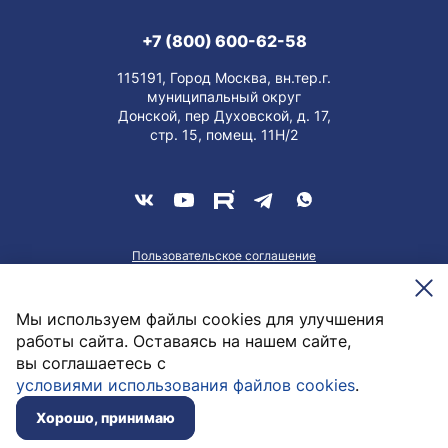
+7 (800) 600-62-58
115191, Город Москва, вн.тер.г.
муниципальный округ
Донской, пер Духовской, д. 17,
стр. 15, помещ. 11Н/2
Пользовательское соглашение
О персональных данных
Meesenburg @2026
Мы используем файлы cookies для улучшения
работы сайта. Оставаясь на нашем сайте,
вы соглашаетесь с
4 465,09
руб. / кор
условиями использования файлов cookies
.
Заказать
Нет в наличии
Хорошо, принимаю