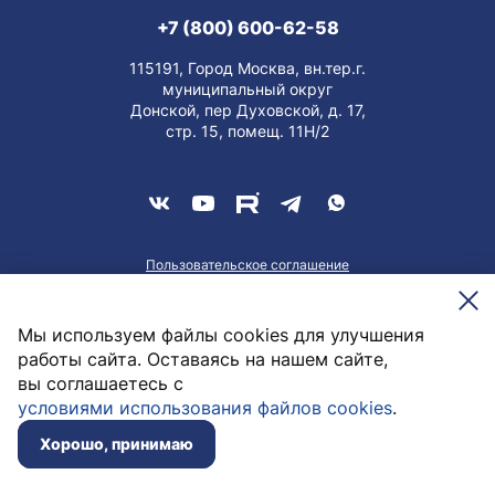
+7 (800) 600-62-58
115191, Город Москва, вн.тер.г.
муниципальный округ
Донской, пер Духовской, д. 17,
стр. 15, помещ. 11Н/2
Пользовательское соглашение
О персональных данных
Meesenburg @2026
Мы используем файлы cookies для улучшения
работы сайта. Оставаясь на нашем сайте,
вы соглашаетесь с
2 923,53
руб. / шт
условиями использования файлов cookies
.
Заказать
Нет в наличии
Хорошо, принимаю