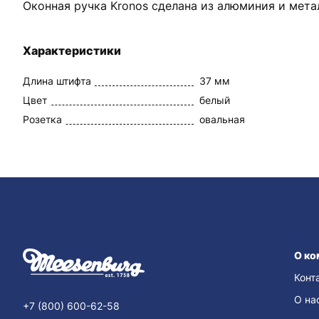
Оконная ручка Kronos сделана из алюминия и мета
Характеристики
Длина штифта
37 мм
Цвет
белый
Розетка
овальная
О ко
Конт
О на
+7 (800) 600-62-58