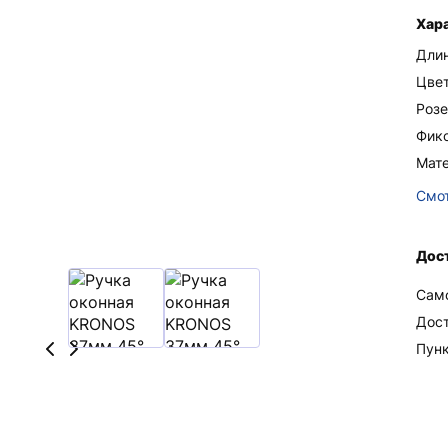
Хар
Длин
Цве
Розе
Фик
Мат
Смот
Дост
Сам
Дос
Пун