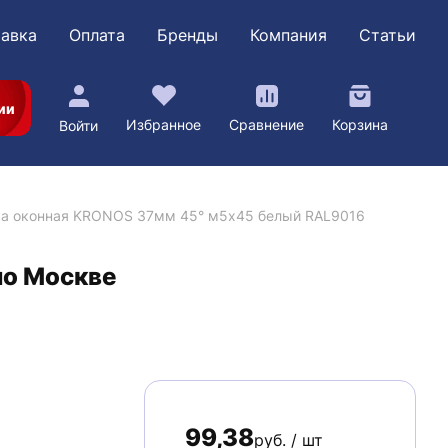
авка
Оплата
Бренды
Компания
Статьи
ии
Избранное
Сравнение
Корзина
Войти
ка оконная KRONOS 37мм 45° м5х45 белый RAL9016
по Москве
99,38
руб. / шт