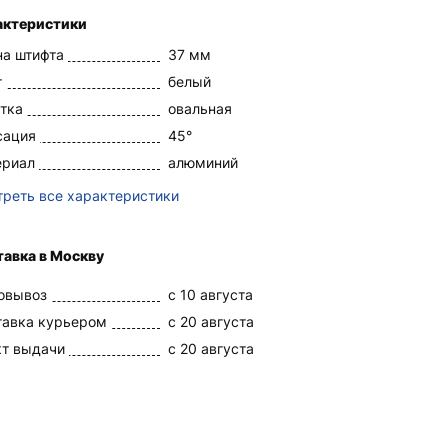
актеристики
а штифта
37 мм
т
белый
тка
овальная
сация
45°
ериал
алюминий
реть все характеристики
авка в Москву
овывоз
c 10 августа
тавка курьером
c 20 августа
кт выдачи
c 20 августа