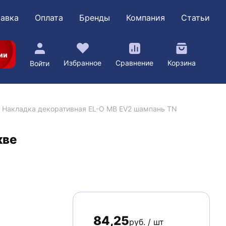
авка
Оплата
Бренды
Компания
Статьи
ии
Избранное
Сравнение
Корзина
Войти
Накладка декоративная EL-O MB EV2 шампань TN
кве
84,25
руб. / шт