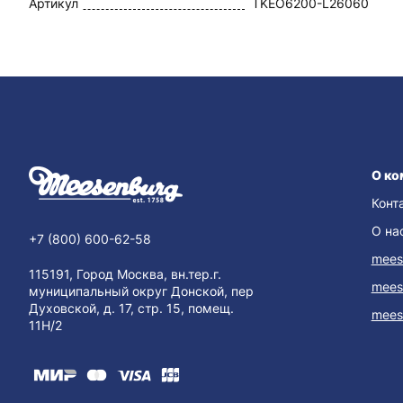
Артикул
TKEO6200-L26060
О ко
Конт
О на
+7 (800) 600-62-58
mees
115191, Город Москва, вн.тер.г.
mees
муниципальный округ Донской, пер
Духовской, д. 17, стр. 15, помещ.
mees
11Н/2