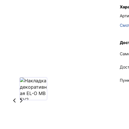
Хар
Арти
Смот
Дост
Сам
Дос
Пун