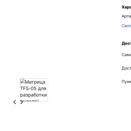
Хар
Арти
Смот
Дост
Сам
Дос
Пун