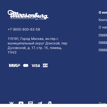
О ко
Конт
О на
+7 (800) 600-62-58
mees
115191, Город Москва, вн.тер.г.
mees
муниципальный округ Донской, пер
Духовской, д. 17, стр. 15, помещ.
mees
11Н/2
Поль