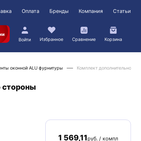
авка
Оплата
Бренды
Компания
Статьи
ии
Избранное
Сравнение
Корзина
Войти
нты оконной ALU фурнитуры
Комплект дополнительного 
 стороны
1 569,11
руб. / компл