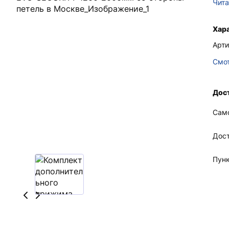
Чита
Хар
Арти
Смот
Дост
Сам
Дос
Пун