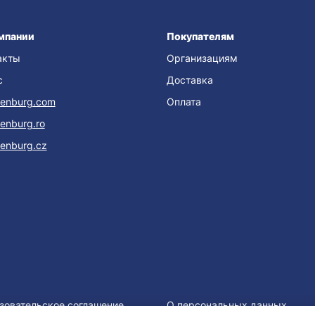
мпании
Покупателям
акты
Организациям
с
Доставка
enburg.com
Оплата
enburg.ro
enburg.cz
зовательское соглашение
О персональных данных