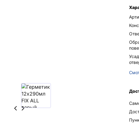
Хар
Арти
Конс
Отв
Обр
пове
Усад
отв
Смот
Дост
Сам
Дос
Пун