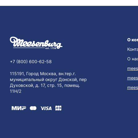
О ко
Конт
О на
+7 (800) 600-62-58
mees
115191, Город Москва, вн.тер.г.
mees
муниципальный округ Донской, пер
Духовской, д. 17, стр. 15, помещ.
mees
11Н/2