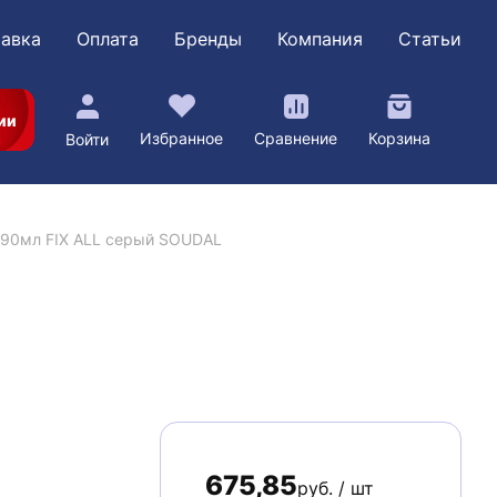
авка
Оплата
Бренды
Компания
Статьи
ии
Избранное
Сравнение
Корзина
Войти
290мл FIX ALL серый SOUDAL
675,85
руб. / шт