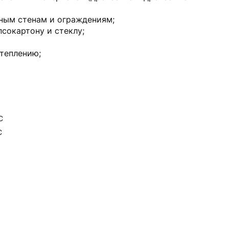
жным стенам и ограждениям;
псокартону и стеклу;
утеплению;
С
C