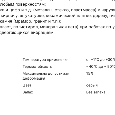
к любым поверхностям;
в и цифр и т.д. (металлы, стекло, пластмасса) к нару
 кирпичу, штукатурке, керамической плитке, дереву, ги
амня (мрамор, гранит и т.п.);
пласт, полистирол, минеральная вата) при работах по 
одвергающихся вибрациям.
Температура применения
от +1°С до +30°
Термостойкость
- 40°C до + 90°
Максимально допустимая
15%
деформация
Цвет
серый
Запах
Без запаха