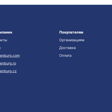
мпании
Покупателям
акты
Организациям
с
Доставка
enburg.com
Оплата
enburg.ro
enburg.cz