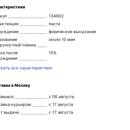
актеристики
кул
134902
истенция
паста
ерждение
физическое высыхание
азование
около 10 мин
рхностной пленки
ка после
15%
ерждения
реть все характеристики
авка в Москву
овывоз
c 06 августа
тавка курьером
c 17 августа
кт выдачи
c 17 августа