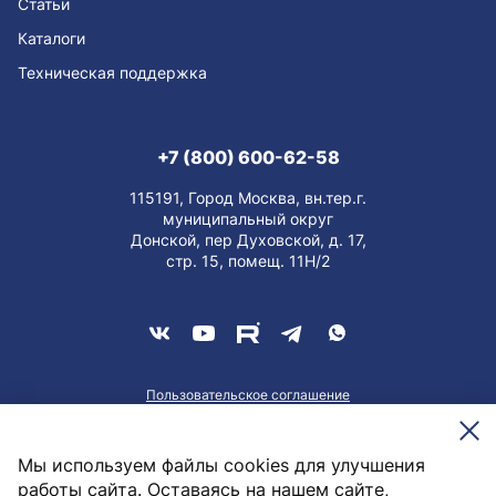
Статьи
Каталоги
Техническая поддержка
+7 (800) 600-62-58
115191, Город Москва, вн.тер.г.
муниципальный округ
Донской, пер Духовской, д. 17,
стр. 15, помещ. 11Н/2
Пользовательское соглашение
О персональных данных
Meesenburg @2026
Мы используем файлы cookies для улучшения
работы сайта. Оставаясь на нашем сайте,