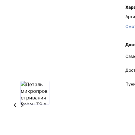
Хар
Арти
Смот
Дост
Сам
Дос
Пун