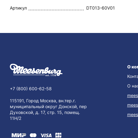
Артикул
DT013-60V01
О ко
Конт
О на
+7 (800) 600-62-58
mees
115191, Город Москва, вн.тер.г.
mees
муниципальный округ Донской, пер
Духовской, д. 17, стр. 15, помещ.
mees
11Н/2