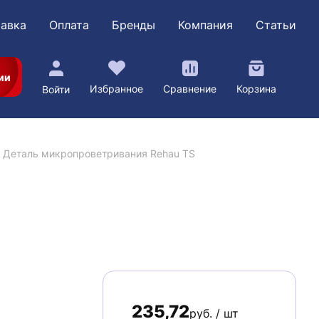
авка
Оплата
Бренды
Компания
Статьи
ии
Избранное
Сравнение
Корзина
Войти
Деталь микропроветривания Rehau TS
235,72
руб. / шт