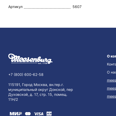
Артикул
5607
О ко
Конт
О на
+7 (800) 600-62-58
mees
115191, Город Москва, вн.тер.г.
mees
муниципальный округ Донской, пер
Духовской, д. 17, стр. 15, помещ.
mees
11Н/2