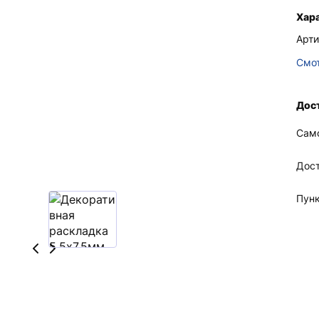
Хар
Арти
Смот
Дост
Сам
Дос
Пун