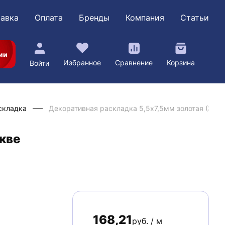
авка
Оплата
Бренды
Компания
Статьи
ии
Избранное
Сравнение
Корзина
Войти
складка
Декоративная раскладка 5,5х7,5мм золотая (360)
скве
168,21
руб. / м