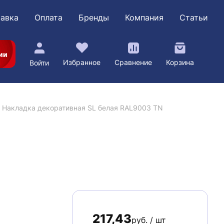
авка
Оплата
Бренды
Компания
Статьи
ии
Избранное
Сравнение
Корзина
Войти
Накладка декоративная SL белая RAL9003 TN
217,43
руб. / шт