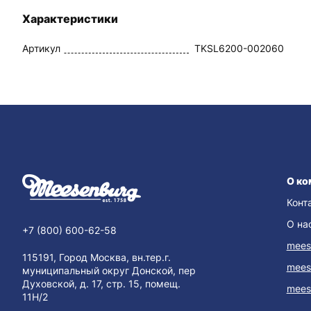
Характеристики
Артикул
TKSL6200-002060
О ко
Конт
О на
+7 (800) 600-62-58
mees
115191, Город Москва, вн.тер.г.
mees
муниципальный округ Донской, пер
Духовской, д. 17, стр. 15, помещ.
mees
11Н/2