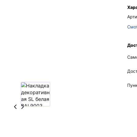
Хар
Арти
Смот
Дост
Сам
Дос
Пун