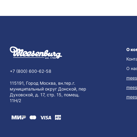
О ко
Конт
О на
+7 (800) 600-62-58
mees
115191, Город Москва, вн.тер.г.
mees
муниципальный округ Донской, пер
Духовской, д. 17, стр. 15, помещ.
mees
11Н/2