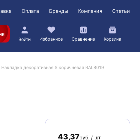
авка
Оплата
Бренды
Компания
Статьи
ии
Избранное
Сравнение
Корзина
Войти
Накладка декоративная S коричневая RAL8019
е
43,37
руб. / шт