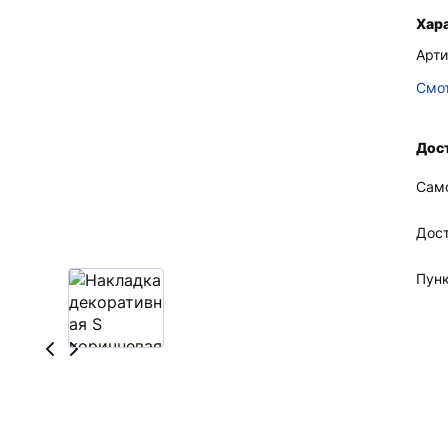
Хар
Арти
Смот
Дост
Сам
Дос
Пун