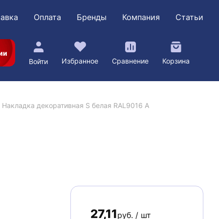
авка
Оплата
Бренды
Компания
Статьи
ии
Избранное
Сравнение
Корзина
Войти
Накладка декоративная S белая RAL9016 A
27,11
руб. / шт