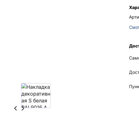
Хар
Арти
Смот
Дост
Сам
Дос
Пун