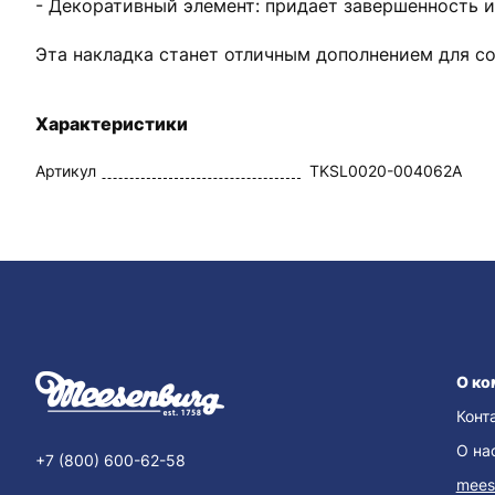
- Декоративный элемент: придает завершенность 
Эта накладка станет отличным дополнением для со
Характеристики
Артикул
TKSL0020-004062A
О ко
Конт
О на
+7 (800) 600-62-58
mees