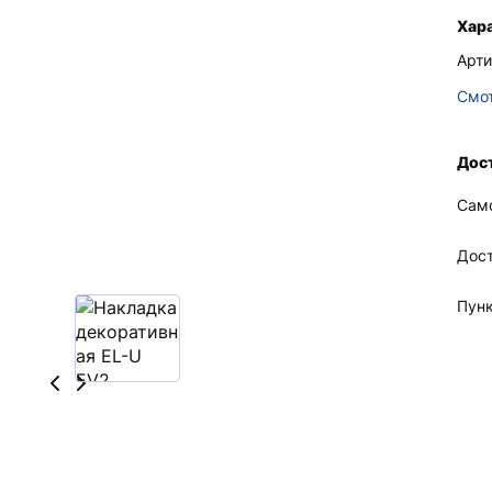
Хар
Арти
Смот
Дост
Сам
Дос
Пун