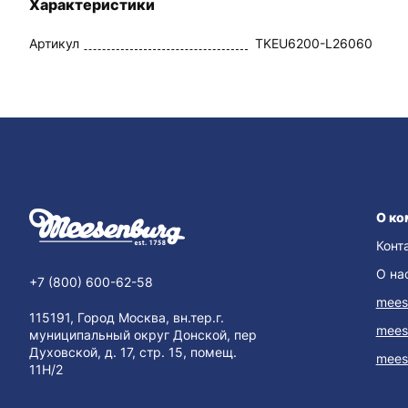
Характеристики
Артикул
TKEU6200-L26060
О ко
Конт
О на
+7 (800) 600-62-58
mees
115191, Город Москва, вн.тер.г.
mees
муниципальный округ Донской, пер
Духовской, д. 17, стр. 15, помещ.
mees
11Н/2