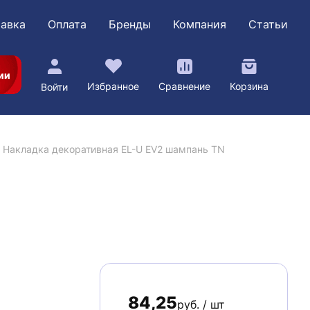
авка
Оплата
Бренды
Компания
Статьи
ии
Избранное
Сравнение
Корзина
Войти
Накладка декоративная EL-U EV2 шампань TN
84,25
руб. / шт