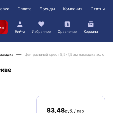
авка
Оплата
Бренды
Компания
Статьи
ии
Избранное
Сравнение
Корзина
Войти
складка
Центральный крест 5,5х7,5мм накладка золото AL
скве
83,48
руб. / пар