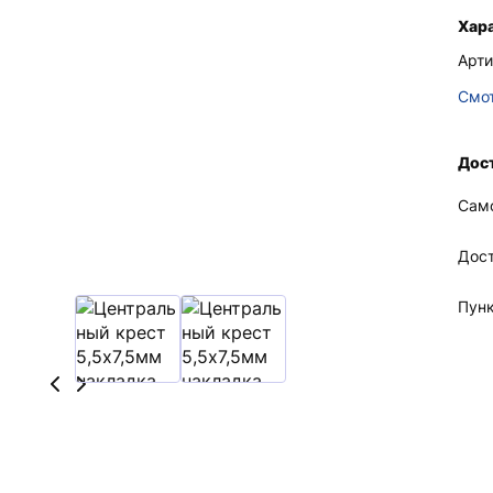
Хар
Арти
Смот
Дост
Сам
Дос
Пун