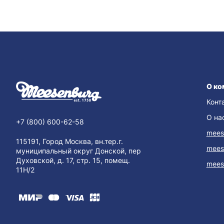
О ко
Конт
О на
+7 (800) 600-62-58
mees
115191, Город Москва, вн.тер.г.
mees
муниципальный округ Донской, пер
Духовской, д. 17, стр. 15, помещ.
mees
11Н/2