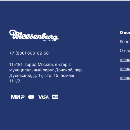
О ко
Конт
О на
+7 (800) 600-62-58
mees
115191, Город Москва, вн.тер.г.
mees
муниципальный округ Донской, пер
Духовской, д. 17, стр. 15, помещ.
mees
11Н/2