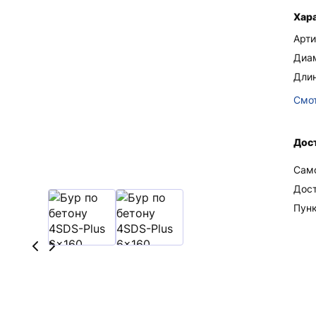
Хар
Арти
Диа
Дли
Смот
Дост
Сам
Дос
Пун