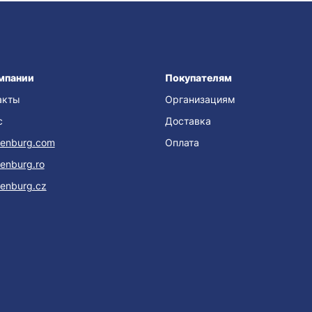
мпании
Покупателям
акты
Организациям
с
Доставка
enburg.com
Оплата
enburg.ro
enburg.cz