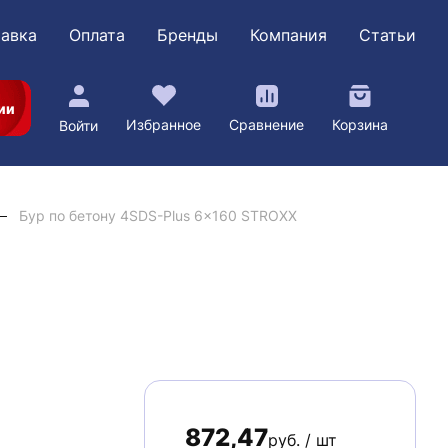
авка
Оплата
Бренды
Компания
Статьи
ии
Избранное
Сравнение
Корзина
Войти
Бур по бетону 4SDS-Plus 6x160 STROXX
872,47
руб. / шт