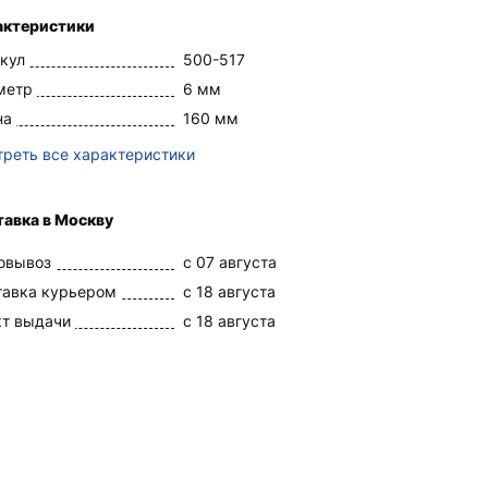
актеристики
кул
500-517
метр
6 мм
на
160 мм
реть все характеристики
авка в Москву
овывоз
c 07 августа
тавка курьером
c 18 августа
кт выдачи
c 18 августа