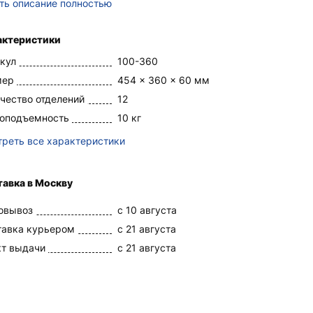
ть описание полностью
актеристики
кул
100-360
мер
454 x 360 x 60 мм
чество отделений
12
зоподъемность
10 кг
реть все характеристики
авка в Москву
овывоз
c 10 августа
тавка курьером
c 21 августа
кт выдачи
c 21 августа