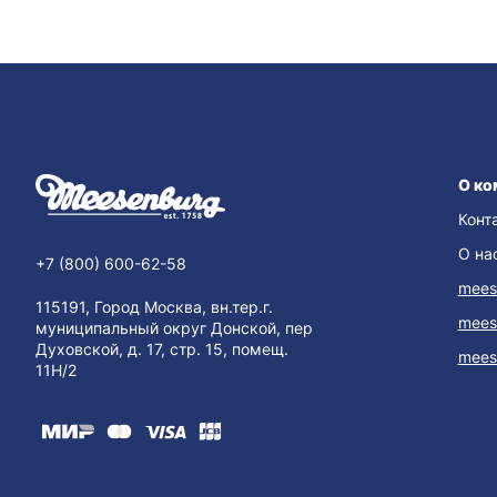
О ко
Конт
О на
+7 (800) 600-62-58
mees
115191, Город Москва, вн.тер.г.
mees
муниципальный округ Донской, пер
Духовской, д. 17, стр. 15, помещ.
mees
11Н/2