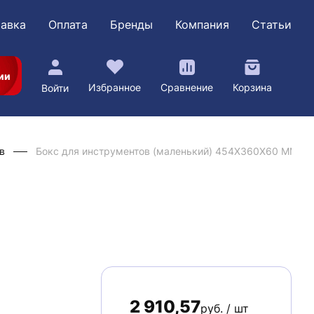
авка
Оплата
Бренды
Компания
Статьи
ии
Избранное
Сравнение
Корзина
Войти
в
Бокс для инструментов (маленький) 454X360X60 MM, 12
2 910,57
руб. / шт