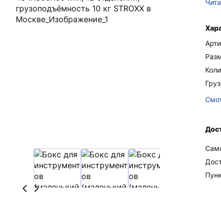
Чита
Хар
Арти
Раз
Коли
Гру
Смот
Дост
Сам
Дос
Пун