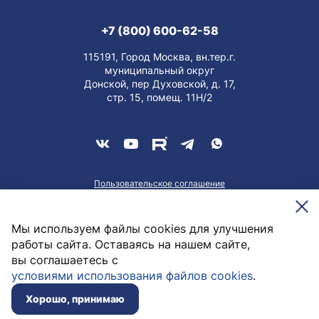
+7 (800) 600-62-58
115191, Город Москва, вн.тер.г.
муниципальный округ
Донской, пер Духовской, д. 17,
стр. 15, помещ. 11Н/2
Пользовательское соглашение
О персональных данных
Meesenburg @2026
Мы используем файлы cookies для улучшения
работы сайта. Оставаясь на нашем сайте,
вы соглашаетесь с
16 268,16
руб. / шт
условиями использования файлов cookies
.
Заказать
Нет в наличии
Хорошо, принимаю