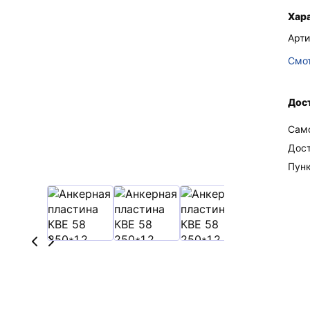
Хар
Арти
Смот
Дост
Сам
Дос
Пун