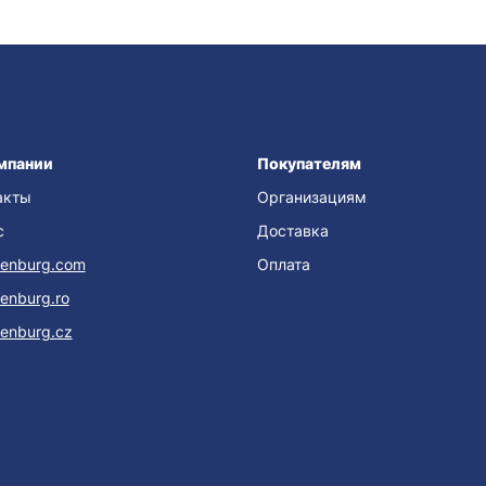
мпании
Покупателям
акты
Организациям
с
Доставка
enburg.com
Оплата
enburg.ro
enburg.cz