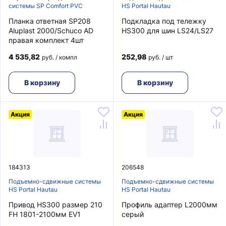
системы SP Comfort PVC
HS Portal Hautau
Планка ответная SP208
Подкладка под тележку
Aluplast 2000/Schuco AD
HS300 для шин LS24/LS27
правая комплект 4шт
4 535,82
252,98
руб. / компл
руб. / шт
В корзину
В корзину
Акция
Акция
184313
206548
Подъемно-сдвижные системы
Подъемно-сдвижные системы
HS Portal Hautau
HS Portal Hautau
Привод HS300 размер 210
Профиль адаптер L2000мм
FH 1801-2100мм EV1
серый