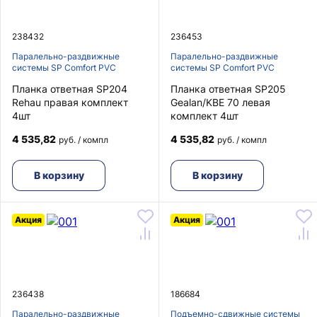
238432
236453
Паралельно-раздвижные
Паралельно-раздвижные
системы SP Comfort PVC
системы SP Comfort PVC
Планка ответная SP204
Планка ответная SP205
Rehau правая комплект
Gealan/KBE 70 левая
4шт
комплект 4шт
4 535,82
4 535,82
руб. / компл
руб. / компл
В корзину
В корзину
Акция
Акция
236438
186684
Паралельно-раздвижные
Подъемно-сдвижные системы