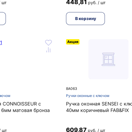
448,81
/ шт
руб. / шт
В корзину
Акция
8A063
ключом
Ручки оконные с ключом
я CONNOISSEUR с
Ручка оконная SENSEI с кл
 6мм матовая бронза
40мм коричневый FAB&FIX
609,87
/ шт
руб. / шт