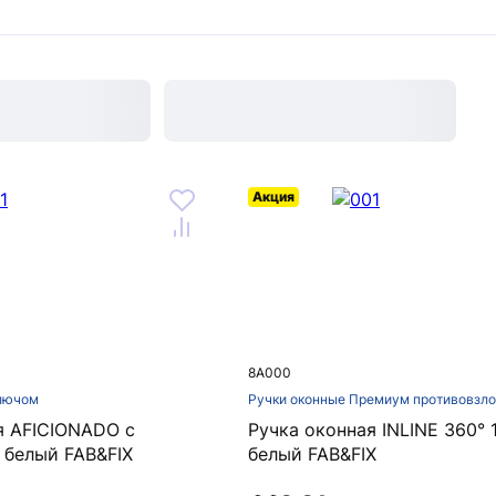
Акция
8A000
ключом
Ручки оконные Премиум противовзл
я AFICIONADO с
Ручка оконная INLINE 360°
белый FAB&FIX
белый FAB&FIX