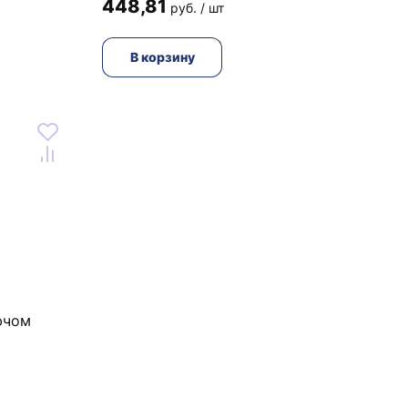
448,81
руб. / шт
В корзину
ючом