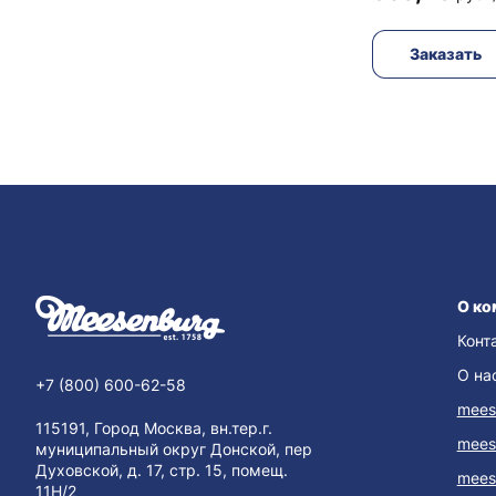
Заказать
О ко
Конт
О на
+7 (800) 600-62-58
mees
115191, Город Москва, вн.тер.г.
mees
муниципальный округ Донской, пер
Духовской, д. 17, стр. 15, помещ.
mees
11Н/2