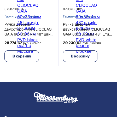
0798700104
0798700102
Гарнитуры нажимные
Гарнитуры нажимные
Ручка дверная
Ручка дверная
двухсторонняя CLIQCLAQ
двухсторонняя CLIQCLAQ
GAIA 60х33х4мм 48° штифт
GAIA 60х33х4мм 48° штифт
8-160мм 60-90мм PVD
8-160мм 60-90мм PVD
28 774,67
29 230,62
руб. / компл
руб. / компл
black pearl
white pearl
В корзину
В корзину