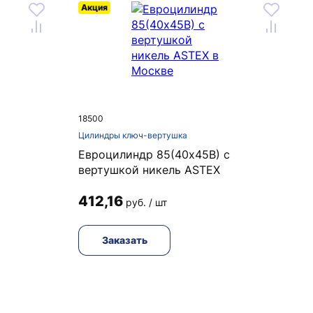
Акция
18500
Цилиндры ключ-вертушка
Евроцилиндр 85(40х45В) с
вертушкой никель ASTEX
412,16
руб. / шт
Заказать